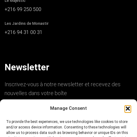
Le Majestic
+216 99 250 500
Les Jardins de Monastir
+216 94 31 00 31
Newsletter
Inscrivez-vous à notre newsletter et recevez des
nouvelles dans votre boîte
Manage Consent
To provide the best experiences, we use technologies like cookies to store
and/or access device information. Consenting to these technologies will
+216 73 36 79 96
contact@sarraj-immobilier.com
allow us to process data such as browsing behavior or unique IDs on this