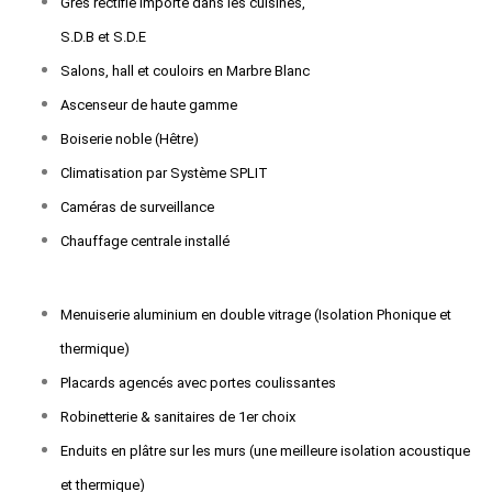
Grés rectifié importé dans les cuisines,
S.D.B et S.D.E
Salons, hall et couloirs en Marbre Blanc
Ascenseur de haute gamme
Boiserie noble (Hêtre)
Climatisation par Système SPLIT
Caméras de surveillance
Chauffage centrale installé
Menuiserie aluminium en double vitrage (Isolation Phonique et
thermique)
Placards agencés avec portes coulissantes
Robinetterie & sanitaires de 1er choix
Enduits en plâtre sur les murs (une meilleure isolation acoustique
et thermique)