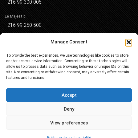
+216 99 300 005
Le Majestic
+216 99 250 500
Les Jardins de Monastir
Manage Consent
+216 97 070 011
To provide the best experiences, we use technologies like cookies to store
and/or access device information. Consenting to these technologies will
allow us to process data such as browsing behavior or unique IDs on this
site. Not consenting or withdrawing consent, may adversely affect certain
features and functions.
Newsletter
Accept
Inscrivez-vous à notre newsletter et recevez des
Deny
nouvelles dans votre boîte
View preferences
Politique de confidentialité