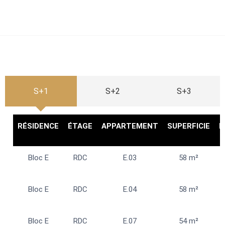
S+1
S+2
S+3
RÉSIDENCE
ÉTAGE
APPARTEMENT
SUPERFICIE
D
Bloc E
RDC
E.03
58 m²
Bloc E
RDC
E.04
58 m²
Bloc E
RDC
E.07
54 m²