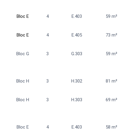
Bloc E
4
E.403
59 m²
4
Bloc E
4
E.405
73 m²
4
Bloc G
3
G.303
59 m²
Bloc H
3
H.302
81 m²
Bloc H
3
H.303
69 m²
Bloc E
4
E.403
58 m²