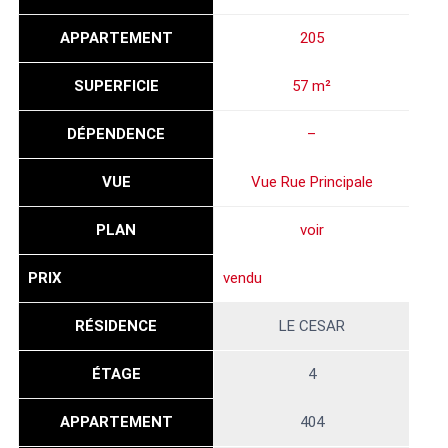
APPARTEMENT
205
SUPERFICIE
57 m²
DÉPENDENCE
–
VUE
Vue Rue Principale
PLAN
voir
PRIX
vendu
RÉSIDENCE
LE CESAR
ÉTAGE
4
APPARTEMENT
404