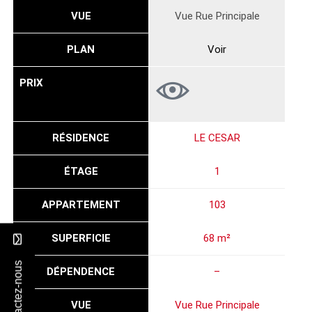
VUE
Vue Rue Principale
PLAN
Voir
PRIX
RÉSIDENCE
LE CESAR
ÉTAGE
1
APPARTEMENT
103
SUPERFICIE
68 m²
Contactez-nous
DÉPENDENCE
–
VUE
Vue Rue Principale