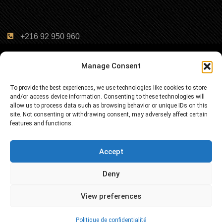
+216 92 950 960
© Copyright 2025, Sarraj Immobilier
Manage Consent
To provide the best experiences, we use technologies like cookies to store
Politique de Confidentialité
Termes et conditions
and/or access device information. Consenting to these technologies will
allow us to process data such as browsing behavior or unique IDs on this
site. Not consenting or withdrawing consent, may adversely affect certain
features and functions.
Accept
Deny
View preferences
Politique de confidentialité