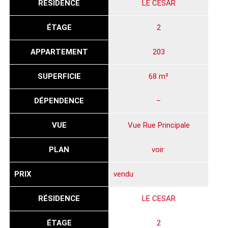
RÉSIDENCE
LE CESAR
ÉTAGE
2
APPARTEMENT
203
SUPERFICIE
68 m²
DÉPENDENCE
–
VUE
Vue Rue Principale
PLAN
voir
PRIX
vendu
RÉSIDENCE
LE CESAR
ÉTAGE
2