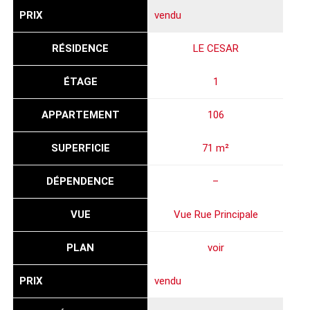
PRIX
vendu
RÉSIDENCE
LE CESAR
ÉTAGE
1
APPARTEMENT
106
SUPERFICIE
71 m²
DÉPENDENCE
–
VUE
Vue Rue Principale
PLAN
voir
PRIX
vendu