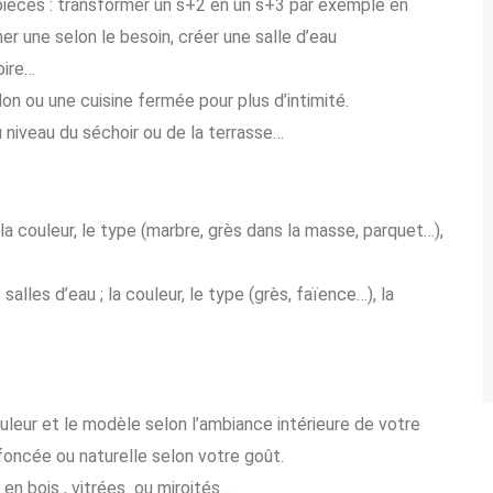
ièces : transformer un s+2 en un s+3 par exemple en
r une selon le besoin, créer une salle d’eau
oire…
on ou une cuisine fermée pour plus d’intimité.
u niveau du séchoir ou de la terrasse…
la couleur, le type (marbre, grès dans la masse, parquet…),
alles d’eau ; la couleur, le type (grès, faïence…), la
ouleur et le modèle selon l’ambiance intérieure de votre
foncée ou naturelle selon votre goût.
n bois , vitrées ou miroités…